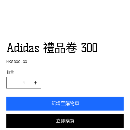
Adidas 禮品卷 300
價
HK$300.00
格
數量
新增至購物車
立即購買