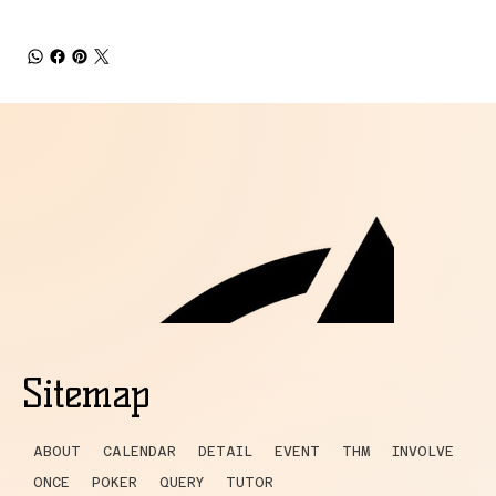
Sitemap
ABOUT
CALENDAR
DETAIL
EVENT
THM
INVOLVE
ONCE
POKER
QUERY
TUTOR