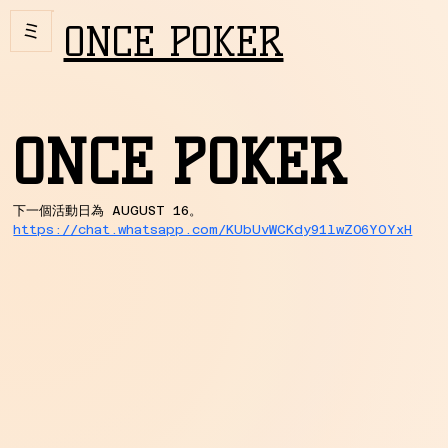
ONCE POKER
ONCE POKER
下一個活動日為 AUGUST 16。
https://chat.whatsapp.com/KUbUvWCKdy91lwZ06YOYxH